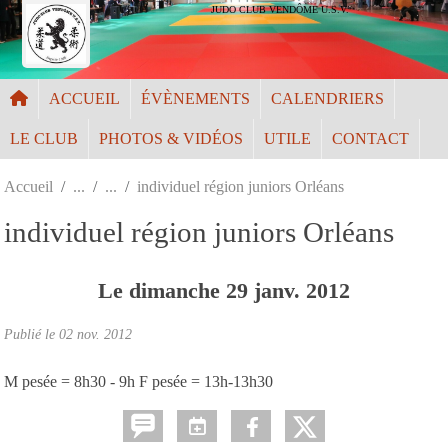
Panneau de gestion des cookies
JUDO CLUB VENDÔME U.S.V.
ACCUEIL
ÉVÈNEMENTS
CALENDRIERS
LE CLUB
PHOTOS & VIDÉOS
UTILE
CONTACT
Accueil
individuel région juniors Orléans
individuel région juniors Orléans
Le
dimanche
29
janv.
2012
Publié le
02 nov. 2012
M pesée = 8h30 - 9h F pesée = 13h-13h30