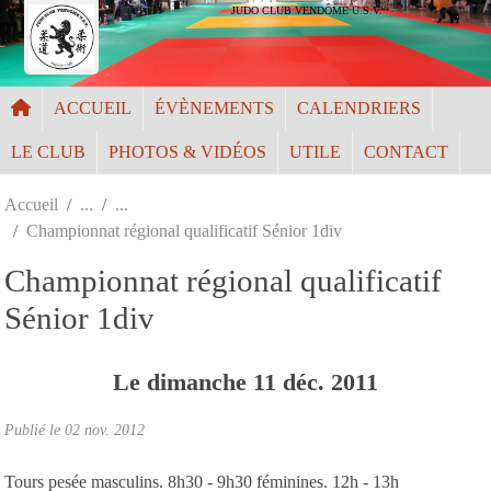
Panneau de gestion des cookies
JUDO CLUB VENDÔME U.S.V.
ACCUEIL
ÉVÈNEMENTS
CALENDRIERS
LE CLUB
PHOTOS & VIDÉOS
UTILE
CONTACT
Accueil
Championnat régional qualificatif Sénior 1div
Championnat régional qualificatif
Sénior 1div
Le
dimanche
11
déc.
2011
Publié le
02 nov. 2012
Tours pesée masculins. 8h30 - 9h30 féminines. 12h - 13h