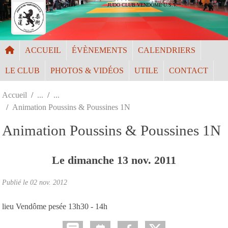
Panneau de gestion des cookies
JUDO CLUB VENDÔME U.S.V.
ACCUEIL
ÉVÈNEMENTS
CALENDRIERS
LE CLUB
PHOTOS & VIDÉOS
UTILE
CONTACT
Accueil
Animation Poussins & Poussines 1N
Animation Poussins & Poussines 1N
Le
dimanche
13
nov.
2011
Publié le
02 nov. 2012
lieu Vendôme pesée 13h30 - 14h