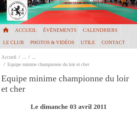
Panneau de gestion des cookies
JUDO CLUB VENDÔME U.S.V.
ACCUEIL
ÉVÈNEMENTS
CALENDRIERS
LE CLUB
PHOTOS & VIDÉOS
UTILE
CONTACT
Accueil
Equipe minime championne du loir et cher
Equipe minime championne du loir
et cher
Le
dimanche
03
avril
2011