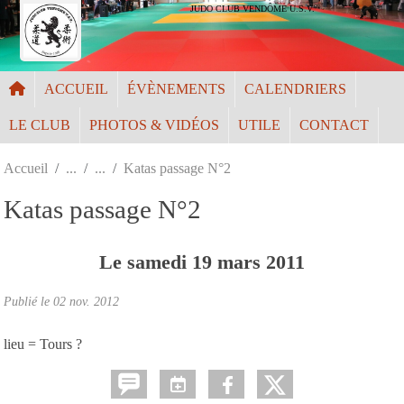
Panneau de gestion des cookies
JUDO CLUB VENDÔME U.S.V.
ACCUEIL
ÉVÈNEMENTS
CALENDRIERS
LE CLUB
PHOTOS & VIDÉOS
UTILE
CONTACT
Accueil
Katas passage N°2
Katas passage N°2
Le
samedi
19
mars
2011
Publié le
02 nov. 2012
lieu = Tours ?