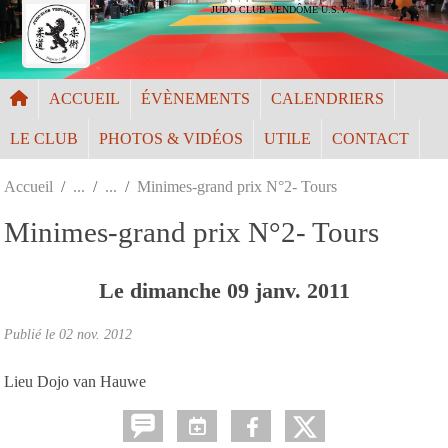
Panneau de gestion des cookies
JUDO CLUB VENDÔME U.S.V.
ACCUEIL
ÉVÈNEMENTS
CALENDRIERS
LE CLUB
PHOTOS & VIDÉOS
UTILE
CONTACT
Accueil
Minimes-grand prix N°2- Tours
Minimes-grand prix N°2- Tours
Le
dimanche
09
janv.
2011
Publié le
02 nov. 2012
Lieu Dojo van Hauwe