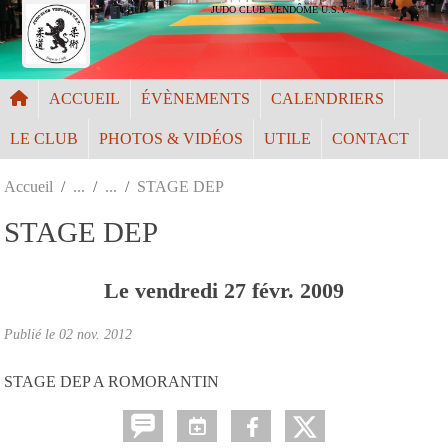
Panneau de gestion des cookies
JUDO CLUB VENDÔME U.S.V.
ACCUEIL
ÉVÈNEMENTS
CALENDRIERS
LE CLUB
PHOTOS & VIDÉOS
UTILE
CONTACT
Accueil
STAGE DEP
STAGE DEP
Le
vendredi
27
févr.
2009
Publié le
02 nov. 2012
STAGE DEP A ROMORANTIN