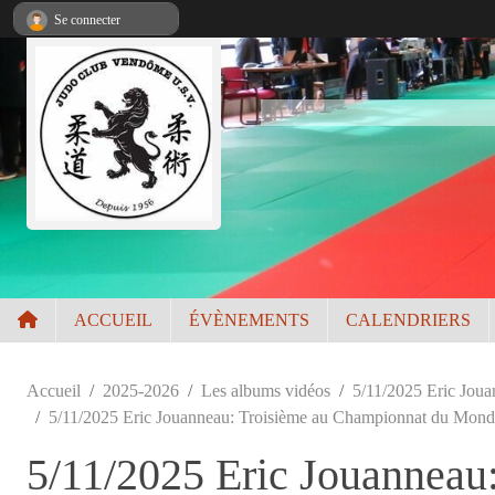
Panneau de gestion des cookies
Se connecter
ACCUEIL
ÉVÈNEMENTS
CALENDRIERS
Accueil
2025-2026
Les albums vidéos
5/11/2025 Eric Joua
5/11/2025 Eric Jouanneau: Troisième au Championnat du Monde 
5/11/2025 Eric Jouanneau