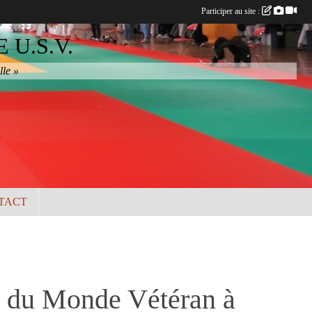
Participer au site :
U.S.V.
lle »
TACT
t du Monde Vétéran à