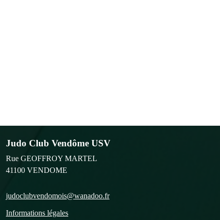
Judo Club Vendôme USV
Rue GEOFFROY MARTEL
41100
VENDOME
judoclubvendomois@wanadoo.fr
Informations légales