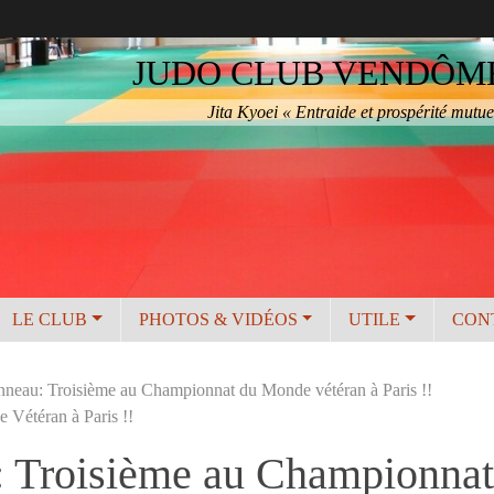
JUDO CLUB VENDÔME 
Jita Kyoei « Entraide et prospérité mutue
LE CLUB
PHOTOS & VIDÉOS
UTILE
CON
nneau: Troisième au Championnat du Monde vétéran à Paris !!
Vétéran à Paris !!
: Troisième au Championna