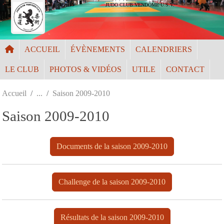
Panneau de gestion des cookies
JUDO CLUB VENDÔME U.S.V.
ACCUEIL
ÉVÈNEMENTS
CALENDRIERS
LE CLUB
PHOTOS & VIDÉOS
UTILE
CONTACT
Accueil
Saison 2009-2010
Saison 2009-2010
Documents de la saison 2009-2010
Challenge de la saison 2009-2010
Résultats de la saison 2009-2010