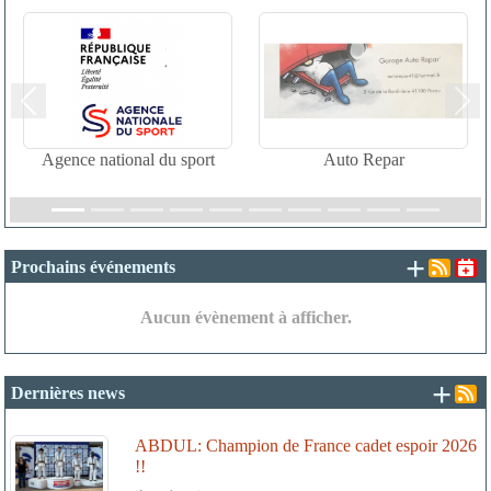
Précedent
Suiv
Agence national du sport
Auto Repar
+ d'é
Prochains événements
Aucun évènement à afficher.
+ d
Dernières news
ABDUL: Champion de France cadet espoir 2026
!!