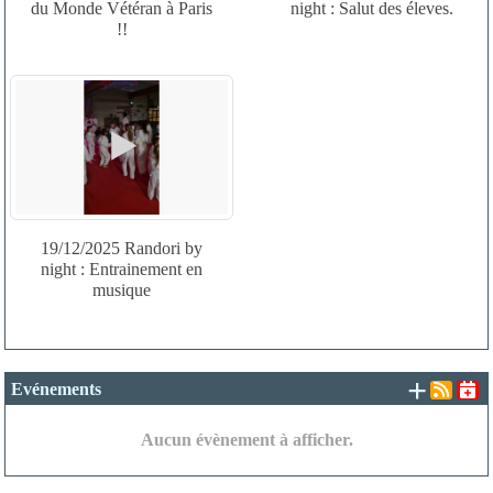
du Monde Vétéran à Paris
night : Salut des éleves.
!!
19/12/2025 Randori by
night : Entrainement en
musique
+ d'é
Evénements
Aucun évènement à afficher.