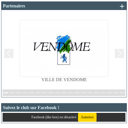
+ 
Partenaires
Précedent
Suiv
VILLE DE VENDOME
Suivez le club sur Facebook !
Facebook (like box) est désactivé.
Autoriser